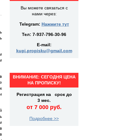
Вы можете связаться с
нами через:
Telegram:
Нажмите тут
ь
Тел:
7-937-796-30-96
ь
E-mail:
kupi.propisku@gmail.com
м
м
в
ВНИМАНИЕ: СЕГОДНЯ ЦЕНА
е
НА ПРОПИСКУ!
к
и
Регистрация на срок до
3 мес.
от 7 000 руб.
й
ь
Подробнее >>
м
в
в
ы