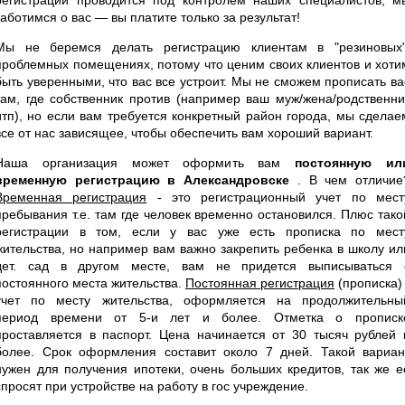
заботимся о вас — вы платите только за результат!
Мы не беремся делать регистрацию клиентам в "резиновых"
проблемных помещениях, потому что ценим своих клиентов и хоти
быть уверенными, что вас все устроит. Мы не сможем прописать ва
там, где собственник против (например ваш муж/жена/родственни
итп), но если вам требуется конкретный район города, мы сделае
все от нас зависящее, чтобы обеспечить вам хороший вариант.
Наша организация может оформить вам
постоянную ил
временную регистрацию в Александровске
. В чем отличие
Временная регистрация
- это регистрационный учет по мест
пребывания т.е. там где человек временно остановился. Плюс тако
регистрации в том, если у вас уже есть прописка по мест
жительства, но например вам важно закрепить ребенка в школу ил
дет. сад в другом месте, вам не придется выписываться 
постоянного места жительства.
Постоянная регистрация
(прописка) 
учет по месту жительства, оформляется на продолжительны
период времени от 5-и лет и более. Отметка о прописк
проставляется в паспорт. Цена начинается от 30 тысяч рублей 
более. Срок оформления составит около 7 дней. Такой вариан
нужен для получения ипотеки, очень больших кредитов, так же е
спросят при устройстве на работу в гос учреждение.