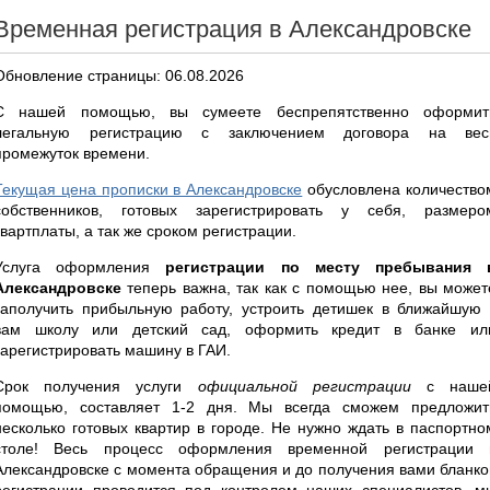
Временная регистрация в Александровске
Обновление страницы: 06.08.2026
С нашей помощью, вы сумеете беспрепятственно оформит
легальную регистрацию с заключением договора на вес
промежуток времени.
Текущая цена прописки в Александровске
обусловлена количество
собственников, готовых зарегистрировать у себя, размеро
квартплаты, а так же сроком регистрации.
Услуга оформления
регистрации по месту пребывания 
Александровске
теперь важна, так как с помощью нее, вы может
заполучить прибыльную работу, устроить детишек в ближайшую 
вам школу или детский сад, оформить кредит в банке ил
зарегистрировать машину в ГАИ.
Срок получения услуги
официальной регистрации
с наше
помощью, составляет 1-2 дня. Мы всегда сможем предложит
несколько готовых квартир в городе. Не нужно ждать в паспортно
столе! Весь процесс оформления временной регистрации 
Александровске с момента обращения и до получения вами бланко
регистрации проводится под контролем наших специалистов, м