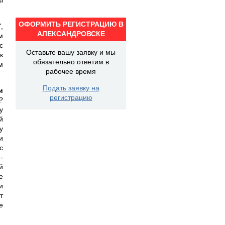
ОФОРМИТЬ РЕГИСТРАЦИЮ В
,
АЛЕКСАНДРОВСКЕ
м
с
Оставьте вашу заявку и мы
к
обязательно ответим в
м
рабочее время
Подать заявку на
и
регистрацию
?
у
й
у
и
с
-
й
е
и
т
е