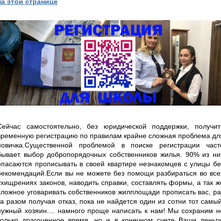
на этой странице
Сейчас самостоятельно, без юридической поддержки, получит
временную регистрацию по правилам крайне сложная проблема дл
новичка.Существенной проблемой в поиске регистрации част
бывает выбор добропорядочных собственников жилья. 90% из ни
опасаются прописывать в своей квартире незнакомцев с улицы бе
рекомендаций.Если вы не можете без помощи разбираться во все
ухищрениях законов, наводить справки, составлять формы, а так ж
сложное уговаривать собственников жилплощади прописать вас, ра
за разом получая отказ, пока не найдется один из сотни тот самый
нужный хозяин.... намного проще написать к нам! Мы сохраним н
только драгоценное время, но и в конечном счете Ваши деньги