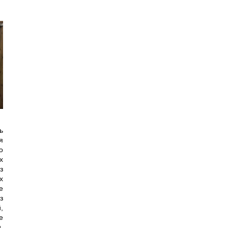
ь
я
о
х
з
х
е
з
,
е
,